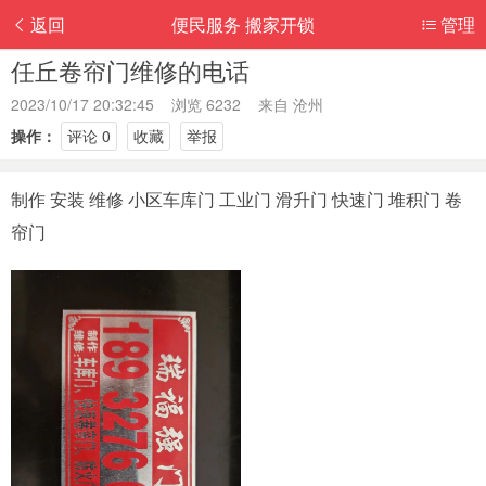
返回
便民服务 搬家开锁
管理
任丘卷帘门维修的电话
2023/10/17 20:32:45 浏览 6232 来自
沧州
操作：
评论 0
收藏
举报
制作 安装 维修 小区车库门 工业门 滑升门 快速门 堆积门 卷
帘门