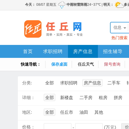
信息
热门搜索
首页
求职招聘
房产信息
招生辅导
快速导航：
保存桌面
任丘天气
限号查询
分类:
全部
求职招聘
房产信息
二手车
详细：
全部
新楼盘
二手房
租房
拼房
地区:
全部
任丘市
油田
其他
价格：
价
-
(万元)