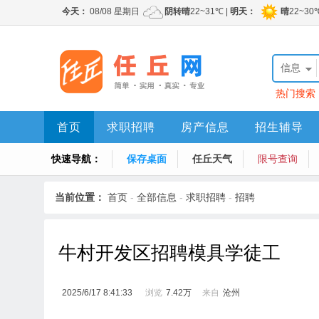
信息
热门搜索
首页
求职招聘
房产信息
招生辅导
快速导航：
保存桌面
任丘天气
限号查询
当前位置：
首页
-
全部信息
-
求职招聘
-
招聘
牛村开发区招聘模具学徒工
2025/6/17 8:41:33
浏览
7.42万
来自
沧州